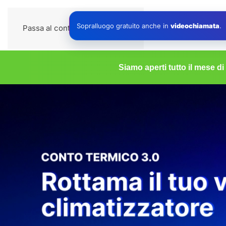
Impianti
Sopralluogo gratuito anche in
videochiamata
.
Passa al contenuto principale
Siamo aperti tutto il mese d