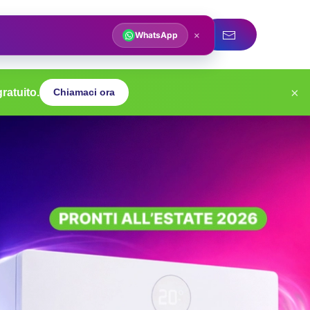
acqua
Servizi idraulici
×
WhatsApp
×
ratuito.
Chiamaci ora